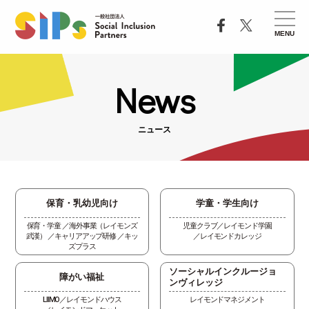
MENU
News
ニュース
保育・乳幼児向け
学童・学生向け
保育・学童
海外事業（レイモンズ
児童クラブ
レイモンド学園
武漢）
キャリアアップ研修
キッ
レイモンドカレッジ
ズプラス
ソーシャルインクルージョ
障がい福祉
ンヴィレッジ
LIIMO
レイモンドハウス
レイモンドマネジメント