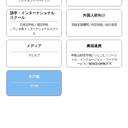
レイモンドマーケット
語学・インターナショナル
外国人材向け
スクール
日本語学校
英語学校
登録支援機関／特定技能
紹介派遣
ランタ島インターナショナルスクー
ル
メディア
農福連携
ナビセブ
和歌山卸売市場どっとこむ
ソーシ
ャル・インクルージョン・ フードサ
ービス
BOSCO DI FRUTTI
その他