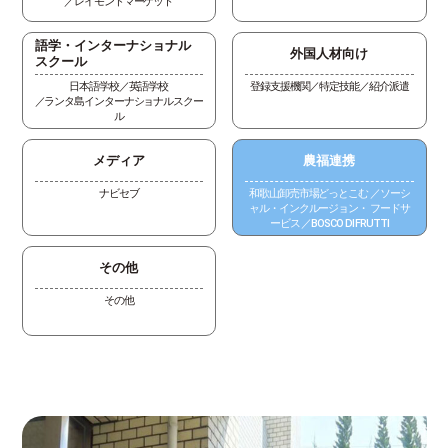
レイモンドマーケット
語学・インターナショナル
外国人材向け
スクール
日本語学校
英語学校
登録支援機関／特定技能
紹介派遣
ランタ島インターナショナルスクー
ル
メディア
農福連携
ナビセブ
和歌山卸売市場どっとこむ
ソーシ
ャル・インクルージョン・ フードサ
ービス
BOSCO DI FRUTTI
その他