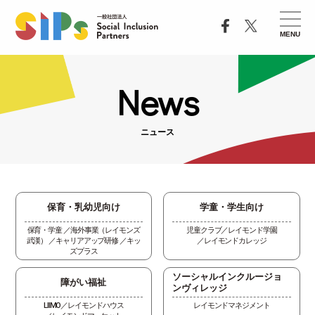
MENU
News
ニュース
保育・乳幼児向け
学童・学生向け
保育・学童
海外事業（レイモンズ
児童クラブ
レイモンド学園
武漢）
キャリアアップ研修
キッ
レイモンドカレッジ
ズプラス
ソーシャルインクルージョ
障がい福祉
ンヴィレッジ
LIIMO
レイモンドハウス
レイモンドマネジメント